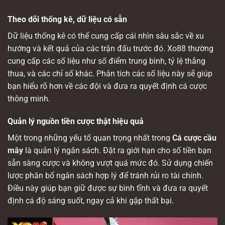
Theo dõi thống kê, dữ liệu có sẵn
Dữ liệu thống kê có thể cung cấp cái nhìn sâu sắc về xu
hướng và kết quả của các trận đấu trước đó. Xo88 thường
cung cấp các số liệu như số điểm trung bình, tỷ lệ thắng
thua, và các chỉ số khác. Phân tích các số liệu này sẽ giúp
bạn hiểu rõ hơn về các đội và đưa ra quyết định cá cược
thông minh.
Quản lý nguồn tiền cược thật hiệu quả
Một trong những yếu tố quan trọng nhất trong
Cá cược cầu
mây
là quản lý ngân sách. Đặt ra giới hạn cho số tiền bạn
sẵn sàng cược và không vượt quá mức đó. Sử dụng chiến
lược phân bổ ngân sách hợp lý để tránh rủi ro tài chính.
Điều này giúp bạn giữ được sự bình tĩnh và đưa ra quyết
định cá độ sáng suốt, ngay cả khi gặp thất bại.