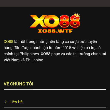
XO88
là một trong những nền tảng cá cược trực tuyến
hàng đầu được thành lập từ năm 2015 và hiện có trụ sở
chính tại Philippines. XO88 phục vụ các thị trường chính tại
Việt Nam và Philippine
VỀ CHÚNG TÔI
Liên Hệ