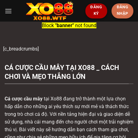
ĐĂNG
ĐĂNG
KÝ
NHẬP
Block
"banner"
not found
[c_breadcrumbs]
CÁ CƯỢC CẦU MÂY TẠI XO88 _ CÁCH
CHƠI VÀ MẸO THẮNG LỚN
Cá cược cầu mây
tại Xo88 đang trở thành một lựa chọn
hấp dẫn cho những ai yêu thích sự mới mẻ và thách thức
trong trò chơi cá độ. Với nền tảng hiện đại và giao diện dễ
sử dụng, nhà cái mang đến cho người chơi một trải nghiệm
thú vị. Bài viết này sẽ hướng dẫn bạn cách tham gia chơi,
cũng như chia sẻ những mẹo hữu ích để gia tăng cơ hội