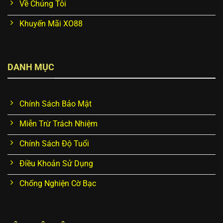
Về Chúng Tôi
Khuyến Mãi XO88
DANH MỤC
Chính Sách Bảo Mật
Miễn Trừ Trách Nhiệm
Chính Sách Độ Tuổi
Điều Khoản Sử Dụng
Chống Nghiện Cờ Bạc