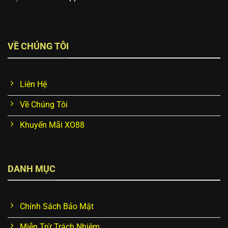
VỀ CHÚNG TÔI
Liên Hệ
Về Chúng Tôi
Khuyến Mãi XO88
DANH MỤC
Chính Sách Bảo Mật
Miễn Trừ Trách Nhiệm