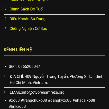
Chính Sách Độ Tuổi
Điều Khoản Sử Dụng
Chống Nghiện Cờ Bạc
KÊNH LIÊN HỆ
SĐT: 0365200047
ĐỊA CHỈ: 409 Nguyễn Trọng Tuyển, Phường 2, Tân Bình,
Hồ Chí Minh, Vietnam.
EMAIL:
info@otvorenamreza.org
.
#xo88 #trangchuxo88 #dangkyxo88 #nhacaixo88
#linkxo88