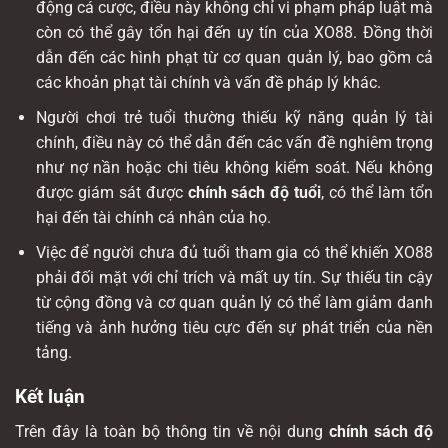
động cá cược, điều này không chỉ vi phạm pháp luật mà
còn có thể gây tổn hại đến uy tín của XO88. Đồng thời
dẫn đến các hình phạt từ cơ quan quản lý, bao gồm cả
các khoản phạt tài chính và vấn đề pháp lý khác.
Người chơi trẻ tuổi thường thiếu kỹ năng quản lý tài
chính, điều này có thể dẫn đến các vấn đề nghiêm trọng
như nợ nần hoặc chi tiêu không kiểm soát. Nếu không
được giám sát được
chính sách độ tuổi
, có thể làm tổn
hại đến tài chính cá nhân của họ.
Việc để người chưa đủ tuổi tham gia có thể khiến XO88
phải đối mặt với chỉ trích và mất uy tín. Sự thiếu tin cậy
từ cộng đồng và cơ quan quản lý có thể làm giảm danh
tiếng và ảnh hưởng tiêu cực đến sự phát triển của nền
tảng.
Kết luận
Trên đây là toàn bộ thông tin về nội dung
chính sách độ