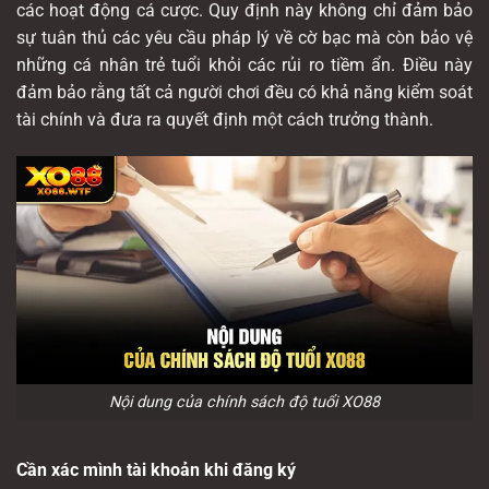
các hoạt động cá cược. Quy định này không chỉ đảm bảo
sự tuân thủ các yêu cầu pháp lý về cờ bạc mà còn bảo vệ
những cá nhân trẻ tuổi khỏi các rủi ro tiềm ẩn. Điều này
đảm bảo rằng tất cả người chơi đều có khả năng kiểm soát
tài chính và đưa ra quyết định một cách trưởng thành.
Nội dung của chính sách độ tuổi XO88
Cần xác mình tài khoản khi đăng ký