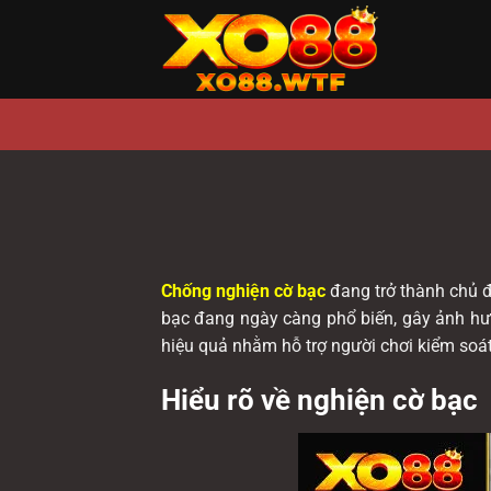
Chống nghi
ện cờ bạc
đang trở thành chủ đ
bạc đang ngày càng phổ biến, gây ảnh hư
hiệu quả nhằm hỗ trợ người chơi kiểm soá
Hiểu rõ về nghiện cờ bạc