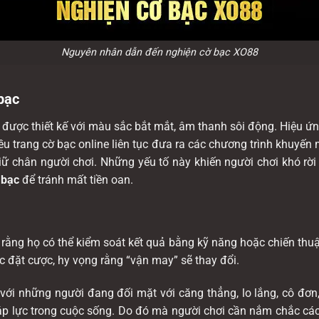
Nguyên nhân dẫn đến nghiện cờ bạc XO88
bạc
được thiết kế với màu sắc bắt mắt, âm thanh sôi động. Hiệu ứn
u trang cờ bạc online liên tục đưa ra các chương trình khuyến m
ữ chân người chơi. Những yếu tố này khiến người chơi khó rời 
 bạc
để tránh mất tiền oan.
 rằng họ có thể kiểm soát kết quả bằng kỹ năng hoặc chiến thuật
c đặt cược, hy vọng rằng “vận may” sẽ thay đổi.
ối với những người đang đối mặt với căng thẳng, lo lắng, cô đơ
p lực trong cuộc sống. Do đó mà người chơi cần nắm chắc các