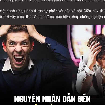
yền thống, vốn yêu cầu người chơi phải đến các sòng bạc hoặc đị
mật danh tính, tránh được sự phán xét của xã hội. Điều này kh
hính vì vậy cược thủ cần biết được các biện pháp
chống nghiện 