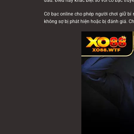
đâu. Điều này khác biệt so với cờ bạc tru
Cờ bạc online cho phép người chơi giữ bí 
không sợ bị phát hiện hoặc bị đánh giá. C