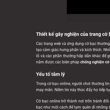
Thiết kế gây nghiện của trang cờ 
Các trang web và ứng dụng cờ bạc thường 
tạo cảm giác hưng phấn và kích thích. Nhiề
lỗ và các phần thưởng hấp dẫn khác để gi
nắm được các biện pháp
chống nghiện cờ
Yếu tố tâm lý
Trong cờ bạc online, người chơi thường tin
may mắn. Niềm tin này thúc đẩy họ tiếp tụ
Cờ bạc online trở thành nơi trốn tránh đ
bạc như một cách để tạm quên đi những á