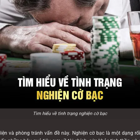
Tìm hiểu về tình trạng nghiện cờ bạc
diện và phòng tránh vấn đề này. Nghiện cờ bạc là một dạng rối