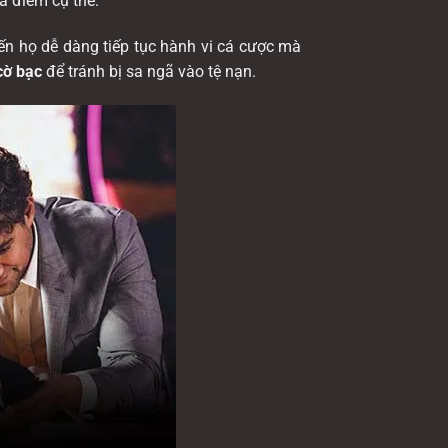
a điểm cụ thể.
iến họ dễ dàng tiếp tục hành vi cá cược mà
cờ bạc
để tránh bị sa ngã vào tệ nạn.