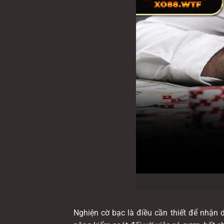
Nghiện cờ bạc là điều cần thiết để nhận 