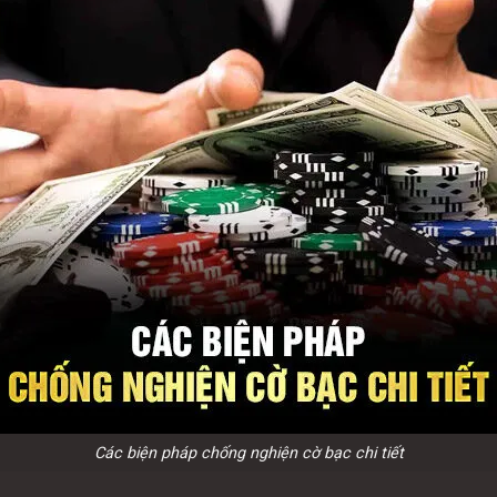
Các biện pháp chống nghiện cờ bạc chi tiết