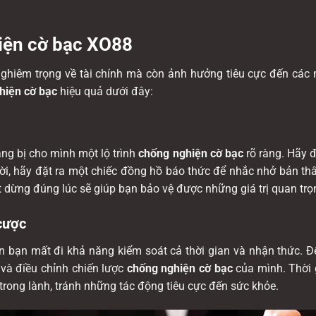
iện cờ bạc XO88
ghiêm trọng về tài chính mà còn ảnh hưởng tiêu cực đến các m
hiện cờ bạc
hiệu quả dưới đây:
ang bị cho mình một lộ trình
chống nghiện cờ bạc
rõ ràng. Hãy đ
ời, hãy đặt ra một chiếc đồng hồ báo thức để nhắc nhở bản thân
t dừng đúng lúc sẽ giúp bạn bảo vệ được những giá trị quan trọ
 cược
ến bạn mất đi khả năng kiểm soát cả thời gian và nhận thức. Để 
a và điều chỉnh chiến lược
chống nghiện cờ bạc
của mình. Thời 
 trong lành, tránh những tác động tiêu cực đến sức khỏe.