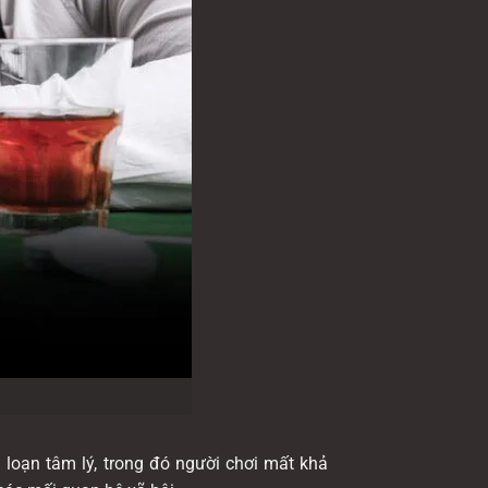
 loạn tâm lý, trong đó người chơi mất khả