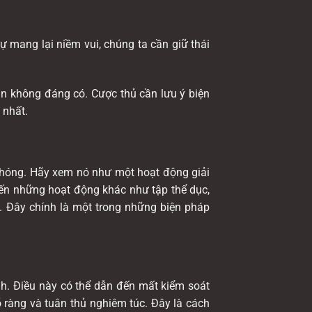
ự mang lại niềm vui, chúng ta cần giữ thái
ẫn không đáng có. Cược thủ cần lưu ý biện
 nhất.
chóng. Hãy xem nó như một hoạt động giải
đến những hoạt động khác như tập thể dục,
h. Đây chính là một trong những biện pháp
ánh. Điều này có thể dẫn đến mất kiểm soát
rõ ràng và tuân thủ nghiêm túc. Đây là cách